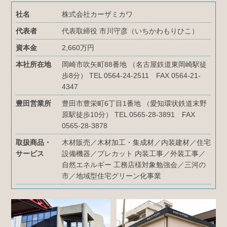
社名
株式会社カーザミカワ
代表者
代表取締役 市川守彦（いちかわもりひこ）
資本金
2,660万円
本社所在地
岡崎市吹矢町88番地 （名古屋鉄道東岡崎駅徒
歩8分） TEL 0564-24-2511 FAX 0564-21-
4347
豊田営業所
豊田市豊栄町6丁目1番地 （愛知環状鉄道末野
原駅徒歩10分） TEL 0565-28-3891 FAX
0565-28-3878
取扱商品・
木材販売／木材加工・集成材／内装建材／住宅
サービス
設備機器／プレカット 内装工事／外装工事／
自然エネルギー 工務店様対象勉強会／三河の
市／地域型住宅グリーン化事業