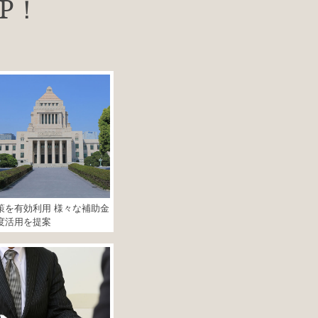
P！
策を有効利用 様々な補助金
度活用を提案